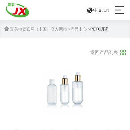
中文
/
EN
完美电竞官网（中国）官方网站
>
产品中心
>
PETG系列
返回产品列表