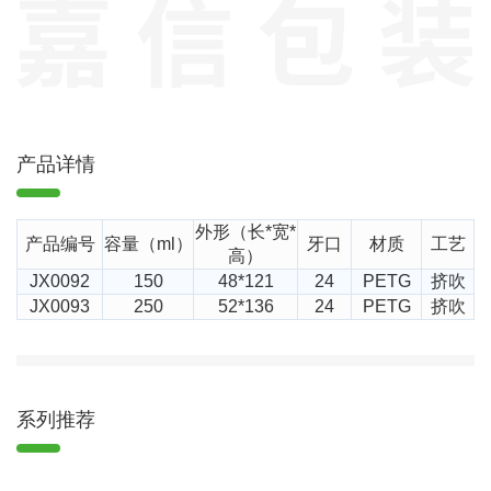
产品详情
外形（长*宽*
产品编号
容量（ml）
牙口
材质
工艺
高）
JX0092
150
48*121
24
PETG
挤吹
JX0093
250
52*136
24
PETG
挤吹
系列推荐