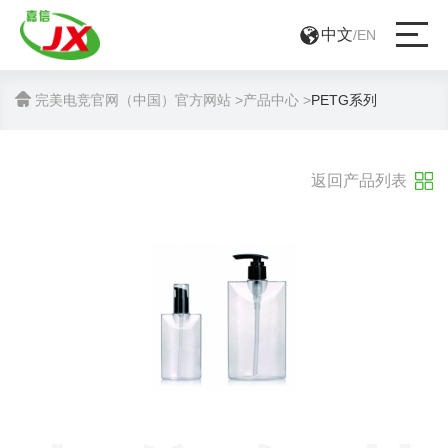
中文
/
EN
完美电竞官网（中国）官方网站
>
产品中心
>
PETG系列
返回产品列表