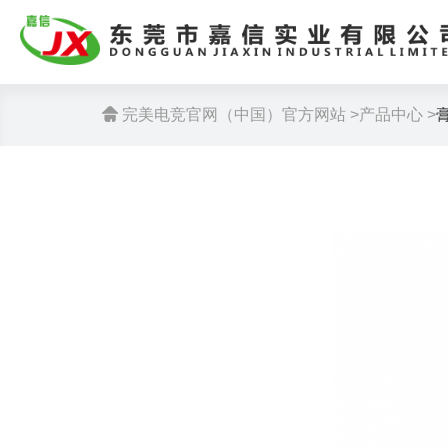
完美电竞官网（中国）官方网站
>
产品中心
>