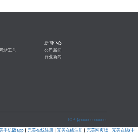
新闻中心
网站工艺
公司新闻
行业新闻
ICP 备xxxxxxxxxxxx
美手机版app
|
完美在线注册
|
完美在线注册
|
完美网页版
|
完美在线(中