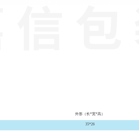
）
外形（长*宽*高）
35*26