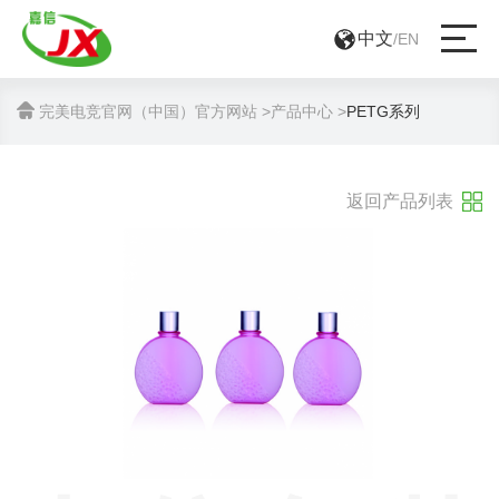
中文
/
EN
完美电竞官网（中国）官方网站
>
产品中心
>
PETG系列
返回产品列表