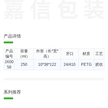
产品详情
产品
容量
外形（长*宽*
牙口
材质
工艺
编号
（ml）
高）
JX00
250
10*38*122
24/410
PETG
挤吹
58
系列推荐